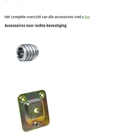
minuten
Accessoires 1
en
Het complete overzicht van alle accessoires vind u
hier
6
seconden
Accessoires voor rechte bevestiging