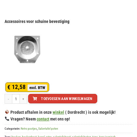
Accessoires voor schuine bevestiging
12,58
€
Tapse beuken salontafel poot 450x54mm retro conisch aantal
TOEVOEGEN AAN WINKELWAGEN
Product afhalen in onze
winkel
( Dordrecht ) is ook mogelijk!
Vragen? Neem
contact
met ons op!
Categorieën:
Retro pootjes
,
Salontafel poten
Tags:
beuken
,
beukenhout
,
kegel
,
retro
,
salontafelpoot
,
salontafelpoten
,
taps
,
taps/conisch