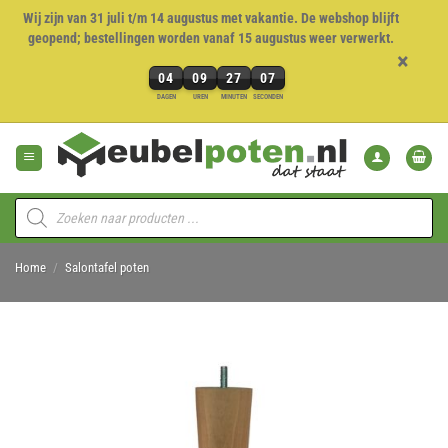
Wij zijn van 31 juli t/m 14 augustus met vakantie. De webshop blijft
geopend; bestellingen worden vanaf 15 augustus weer verwerkt.
×
04
09
27
06
4
DAGEN
UREN
MINUTEN
SECONDEN
dagen,
Ga
9
naar
uren,
inhoud
27
minuten
Producten
en
zoeken
6
seconden
Home
/
Salontafel poten