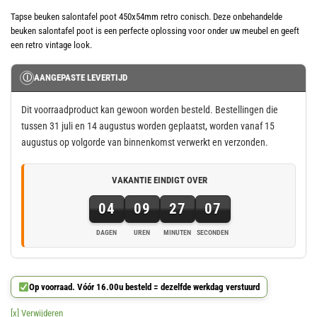
Tapse beuken salontafel poot 450x54mm retro conisch. Deze onbehandelde
beuken salontafel poot is een perfecte oplossing voor onder uw meubel en geeft
een retro vintage look.
Ⓘ
AANGEPASTE LEVERTIJD
Dit voorraadproduct kan gewoon worden besteld. Bestellingen die
tussen 31 juli en 14 augustus worden geplaatst, worden vanaf 15
augustus op volgorde van binnenkomst verwerkt en verzonden.
VAKANTIE EINDIGT OVER
04
09
27
06
DAGEN
UREN
MINUTEN
SECONDEN
4
dagen,
9
Op voorraad. Vóór 16.00u besteld = dezelfde werkdag verstuurd
uren,
27
[x] Verwijderen