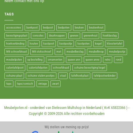
Neem contact met ons op
TAGS
accessoires
bankpoot
bedpoot
bedpoten
beuken
beukenhout
bevestigingsplaat
consoles
deurknoppen
grenen
grenenhout
hoekbeslag
hoekverbinding
houten
kastpoot
kastpootje
kastpoten
kegel
kloostertafel
M8 schroefdraad
M8 stokschroef
met
meubelbeslag
meubelknop
meubelpootje
meubelpoten
op bestelling
ornamenten
queen ann
queen anne
retro
rond
salontafelpoot
salontafelpoten
schroefdraad
schuine bevestiging kegel
schuine plaat
schuine stalen pootjes
staal
tafelhoekplaat
tafelpootverbinder
taps
taps/conisch
vintage
zwart
Meubelpoten.nl - onderdeel van Dielessen Multshop in Nederland ( KvK 65822366 ) -
Copyright © 2009-
2026 Alle rechten voorbehouden
Wij stellen uw mening op prijs!