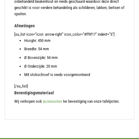
onbehandeld beukenhout en reeds geschuurd waardoor deze direct
geschikt is voor verdere behandeling als schilderen, lakken, beitsen of
spuiten.
Afmetingen
[su_list icon=”icon: arrow-right” icon_color=”#ff9f17″ indent=”3″]
Hoogte: 450 mm
Breedte: 54 mm
Ø Bovenzijde: 54 mm
Ø Onderzijde: 20 mm
M8 stokschroef is reeds voorgemonteerd
[/su_list]
Bevestigingsmateriaal
Wij verkopen ook
accessoires
ter bevestiging van onze tafelpoten.