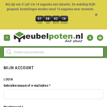
Wij zijn van 31 juli t/m 14 augustus met vakantie. De webshop blijft
geopend; bestellingen worden vanaf 15 augustus weer verwerkt.
×
07
08
42
15
7
DAGEN
UREN
MINUTEN
SECONDEN
dagen,
Ga
8
naar
uren,
inhoud
42
minuten
Producten
en
zoeken
15
seconden
MIJN ACCOUNT
LOGIN
Vereist
Gebruikersnaam of e-mailadres
*
Vereist
Wachtwoord
*