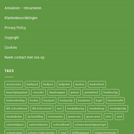
Annuleren – retourneren
Klantenbeoordelingen
Privacy Policy
Copyright
Cookies
Neem contact met ons op
TAGS
accessoires
bankpoot
bedpoot
bedpoten
beuken
beukenhout
bevestigingsplaat
consoles
deurknoppen
grenen
grenenhout
hoekbeslag
hoekverbinding
houten
kastpoot
kastpootje
kastpoten
kegel
kloostertafel
M8 schroefdraad
M8 stokschroef
met
meubelbeslag
meubelknop
meubelpootje
meubelpoten
op bestelling
ornamenten
queen ann
queen anne
retro
rond
salontafelpoot
salontafelpoten
schroefdraad
schuine bevestiging kegel
schuine plaat
schuine stalen pootjes
staal
tafelhoekplaat
tafelpootverbinder