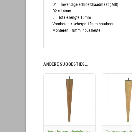
D1 = Inwendige schroefdraadmaat ( M8)
D2 = 14mm
L = Totale lengte 15mm
Voorboren = scherpe 12mm houtboor
Monteren = 8mm inbussleutel
ANDERE SUGGESTIES…
+
+
Tapse beuken salontafel poot
Tapse grenen sal