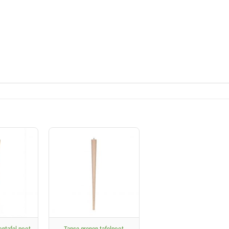
+
ontafel poot
Tapse grenen tafelpoot