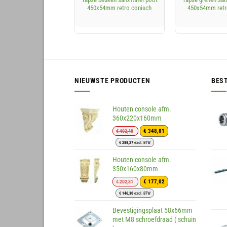
450x54mm retro conisch
450x54mm retr
NIEUWSTE PRODUCTEN
BES
Houten console afm.
360x220x160mm
Oorspronkelijke
Huidige
€
348,81
€
402,48
prijs
prijs
€
288,27
excl. BTW
was:
is:
€ 402,48.
€ 348,81.
Houten console afm.
350x160x80mm
Oorspronkelijke
Huidige
€
177,02
€
202,31
prijs
prijs
€
146,30
excl. BTW
was:
is:
€ 202,31.
€ 177,02.
Bevestigingsplaat 58x66mm
met M8 schroefdraad ( schuin