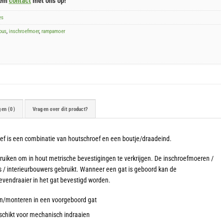
eem
contact
met ons op!
es
bus
,
inschroefmoer
,
rampamoer
gen (0)
Vragen over dit product?
f is een combinatie van houtschroef en een boutje/draadeind.
uiken om in hout metrische bevestigingen te verkrijgen. De inschroefmoeren /
 interieurbouwers gebruikt. Wanneer een gat is geboord kan de
evendraaier in het gat bevestigd worden.
en/monteren in een voorgeboord gat
schikt voor mechanisch indraaien