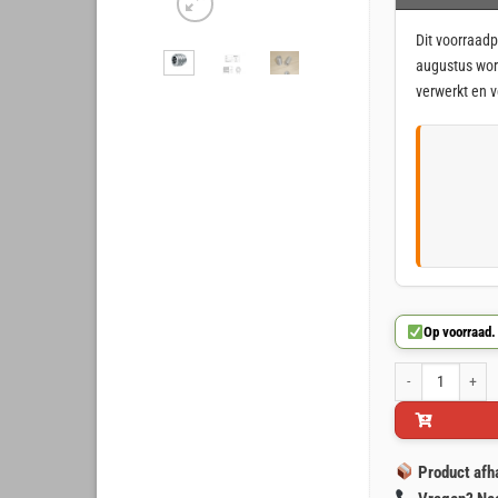
was:
is:
Dit voorraadp
€ 1,82.
€ 1,45.
augustus wor
verwerkt en 
Op voorraad.
Inschroefmoer r
Product afh