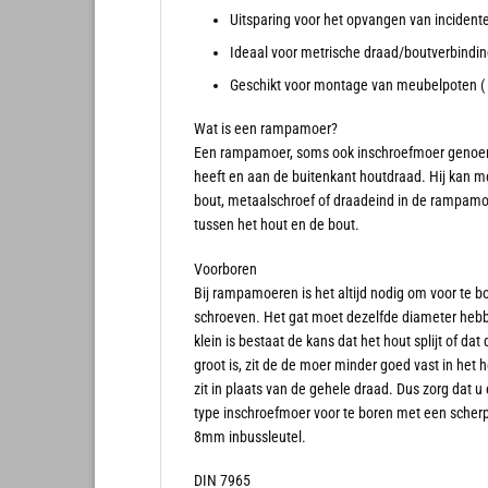
Uitsparing voor het opvangen van incident
Ideaal voor metrische draad/boutverbindin
Geschikt voor montage van meubelpoten ( 
Wat is een rampamoer?
Een rampamoer, soms ook inschroefmoer genoemd
heeft en aan de buitenkant houtdraad. Hij kan 
bout, metaalschroef of draadeind in de rampamo
tussen het hout en de bout.
Voorboren
Bij rampamoeren is het altijd nodig om voor te bo
schroeven. Het gat moet dezelfde diameter hebbe
klein is bestaat de kans dat het hout splijt of d
groot is, zit de de moer minder goed vast in het
zit in plaats van de gehele draad. Dus zorg dat 
type inschroefmoer voor te boren met een scher
8mm inbussleutel.
DIN 7965