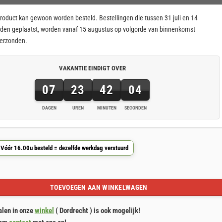
roduct kan gewoon worden besteld. Bestellingen die tussen 31 juli en 14
den geplaatst, worden vanaf 15 augustus op volgorde van binnenkomst
verzonden.
VAKANTIE EINDIGT OVER
07
23
42
04
DAGEN
UREN
MINUTEN
SECONDEN
7
dagen,
23
 Vóór 16.00u besteld = dezelfde werkdag verstuurd
uren,
42
ampamoer inbus M8x15mm aantal
minuten
en
TOEVOEGEN AAN WINKELWAGEN
4
seconden
alen in onze
winkel
( Dordrecht ) is ook mogelijk!