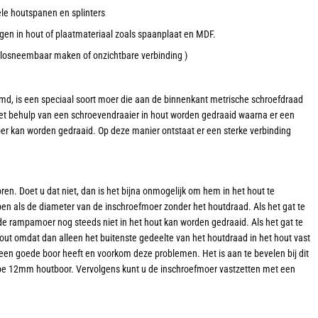
ele houtspanen en splinters
gen in hout of plaatmateriaal zoals spaanplaat en MDF.
losneembaar maken of onzichtbare verbinding )
, is een speciaal soort moer die aan de binnenkant metrische schroefdraad
met behulp van een schroevendraaier in hout worden gedraaid waarna er een
er kan worden gedraaid. Op deze manier ontstaat er een sterke verbinding
ren. Doet u dat niet, dan is het bijna onmogelijk om hem in het hout te
n als de diameter van de inschroefmoer zonder het houtdraad. Als het gat te
at de rampamoer nog steeds niet in het hout kan worden gedraaid. Als het gat te
 hout omdat dan alleen het buitenste gedeelte van het houtdraad in het hout vast
u een goede boor heeft en voorkom deze problemen. Het is aan te bevelen bij dit
pe 12mm houtboor. Vervolgens kunt u de inschroefmoer vastzetten met een