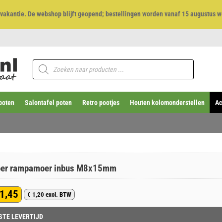
et vakantie. De webshop blijft geopend; bestellingen worden vanaf 15 augustus w
Producten
zoeken
poten
Salontafel poten
Retro pootjes
Houten kolomonderstellen
Ac
oer rampamoer inbus M8x15mm
1,45
€
1,20
excl. BTW
lijke
STE LEVERTIJD