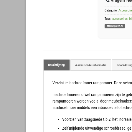
Vragen? N
Categorie:
Accessoir
Tags:
accessoires
,
in
Meubelpoten.nl
Beschrijving
Aanvullende informatie
Beoordelin
Verzinkte inschroefmoer rampamoer. Deze schroe
Inschroefmoeren ofwel rampamoeren zijn te gebr
rampamoeren worden veelal door meubelmakers /
inschroefmoer middels een inbussleutel of schro
Voorzien van zaagsnede t.b.v. het indraai
Zelfsnijdende uitwendige schroefdraad, ge