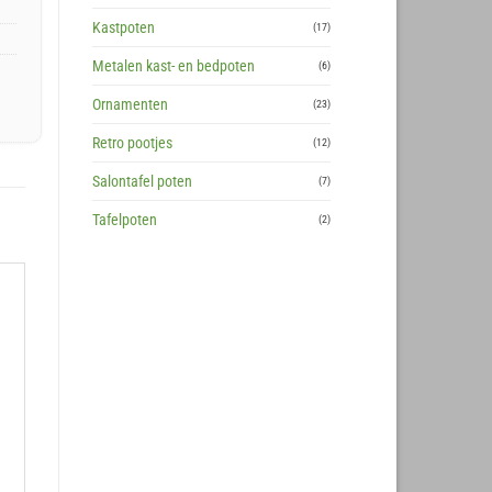
Kastpoten
(17)
Metalen kast- en bedpoten
(6)
Ornamenten
(23)
Retro pootjes
(12)
Salontafel poten
(7)
Tafelpoten
(2)