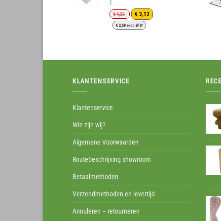
)
Oorspronkelijke
Huidige
€
3,13
€
4,33
prijs
prijs
€
2,59
excl. BTW
was:
is:
€ 4,33.
€ 3,13.
KLANTENSERVICE
REC
Klantenservice
Wie zijn wij?
Algemene Voorwaarden
Routebeschrijving showroom
Betaalmethoden
Verzendmethoden en levertijd
Annuleren – retourneren