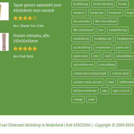
hoekbeslag
hoekverbinding
houten
Tapse grenen salontafel poot
450x54mm retro conisch
kastpoot
kastpootje
kastpoten
kegel
kloostertafel
M8 schroefdraad
Gewaardeerd
door Chantal Von Glahn
4
uit 5
M8 stokschroef
met
meubelbeslag
Houten consoles, afm.
meubelknop
meubelpootje
meubelpoten
250x50x95mm
op bestelling
ornamenten
queen ann
Gewaardeerd
queen anne
retro
rond
salontafelpoo
door Rudi Bulté
5
uit 5
salontafelpoten
schroefdraad
schuine bevestiging kegel
schuine plaat
schuine stalen pootjes
staal
tafelhoekpl
tafelpootverbinder
taps
taps/conisch
vintage
zwart
 van Dielessen Multshop in Nederland ( KvK 65822366 ) - Copyright © 2009-
2026