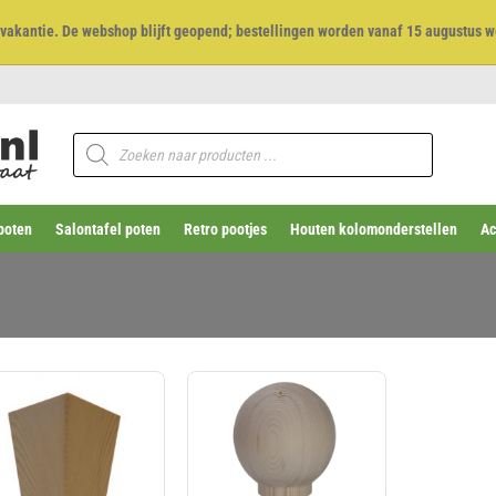
et vakantie. De webshop blijft geopend; bestellingen worden vanaf 15 augustus w
Producten
zoeken
poten
Salontafel poten
Retro pootjes
Houten kolomonderstellen
Ac