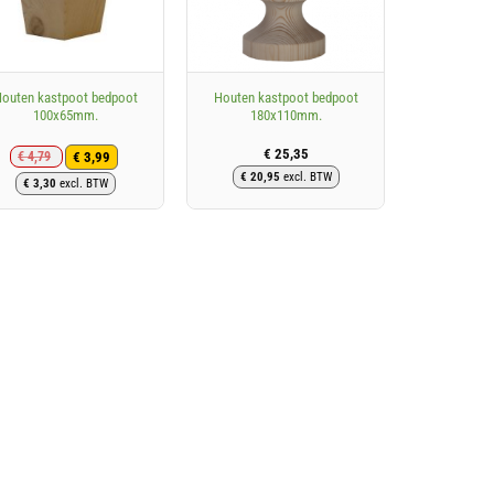
+
outen kastpoot bedpoot
Houten kastpoot bedpoot
100x65mm.
180x110mm.
€
25,35
€
3,99
€
4,79
Oorspronkelijke
Huidige
€
20,95
excl. BTW
€
3,30
excl. BTW
prijs
prijs
was:
is:
€ 4,79.
€ 3,99.