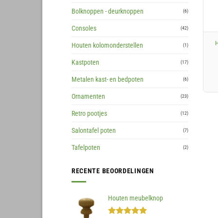
Bolknoppen - deurknoppen
(6)
+
Consoles
(42)
H
Houten kolomonderstellen
(1)
Kastpoten
(17)
Metalen kast- en bedpoten
(6)
Ornamenten
(23)
Retro pootjes
(12)
Salontafel poten
(7)
Tafelpoten
(2)
RECENTE BEOORDELINGEN
Houten meubelknop