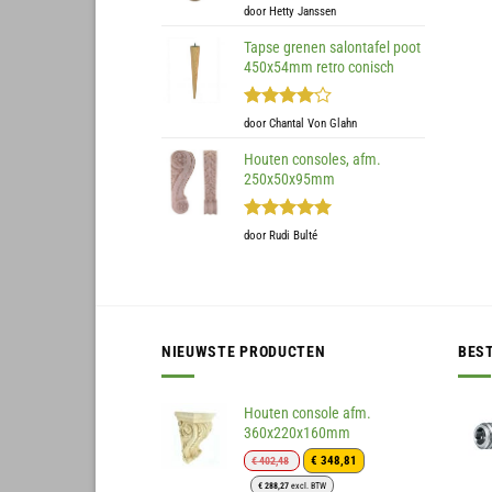
Gewaardeerd
door Hetty Janssen
5
uit 5
Tapse grenen salontafel poot
450x54mm retro conisch
Gewaardeerd
door Chantal Von Glahn
4
uit 5
Houten consoles, afm.
250x50x95mm
Gewaardeerd
door Rudi Bulté
5
uit 5
NIEUWSTE PRODUCTEN
BES
Houten console afm.
360x220x160mm
Oorspronkelijke
Huidige
€
348,81
€
402,48
prijs
prijs
€
288,27
excl. BTW