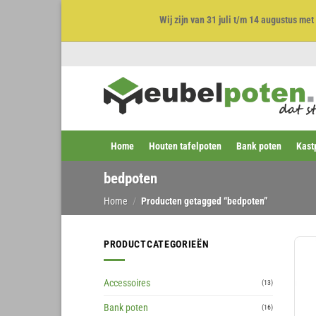
Wij zijn van 31 juli t/m 14 augustus m
Ga
naar
inhoud
Home
Houten tafelpoten
Bank poten
Kast
bedpoten
Home
/
Producten getagged “bedpoten”
PRODUCTCATEGORIEËN
Accessoires
(13)
Bank poten
(16)