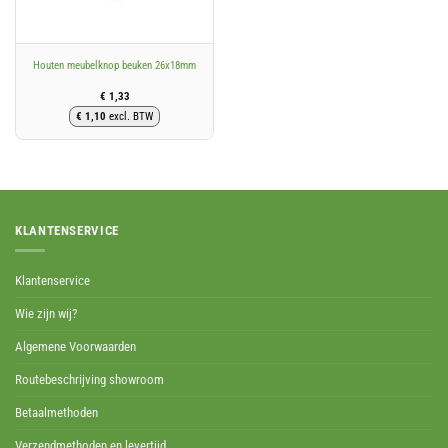
Houten meubelknop beuken 26x18mm
€
1,33
€
1,10
excl. BTW
KLANTENSERVICE
Klantenservice
Wie zijn wij?
Algemene Voorwaarden
Routebeschrijving showroom
Betaalmethoden
Verzendmethoden en levertijd