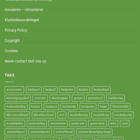
Annuleren – retourneren
Klantenbeoordelingen
Privacy Policy
Copyright
Cookies
Neem contact met ons op
TAGS
accessoires
bankpoot
bedpoot
bedpoten
beuken
beukenhout
bevestigingsplaat
consoles
deurknoppen
grenen
grenenhout
hoekbeslag
hoekverbinding
houten
kastpoot
kastpootje
kastpoten
kegel
kloostertafel
M8 schroefdraad
M8 stokschroef
met
meubelbeslag
meubelknop
meubelpootje
meubelpoten
op bestelling
ornamenten
queen ann
queen anne
retro
rond
salontafelpoot
salontafelpoten
schroefdraad
schuine bevestiging kegel