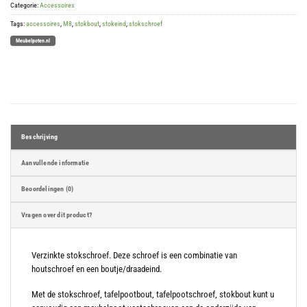
Categorie:
Accessoires
Tags:
accessoires
,
M8
,
stokbout
,
stokeind
,
stokschroef
Meubelpoten.nl
Beschrijving
Aanvullende informatie
Beoordelingen (0)
Vragen over dit product?
Verzinkte stokschroef. Deze schroef is een combinatie van
houtschroef en een boutje/draadeind.
Met de stokschroef, tafelpootbout, tafelpootschroef, stokbout kunt u