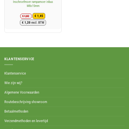
Inschroefmoer rampamoer inbus
M8x15mm
€
1,82
€
1,45
Oorspronkelijke
Huidige
€
1,20
excl. BTW
prijs
prijs
was:
is:
€ 1,82.
€ 1,45.
KLANTENSERVICE
Klantenservice
Wie zijn wij?
Algemene Voorwaarden
Routebeschrijving showroom
Betaalmethoden
Verzendmethoden en levertijd