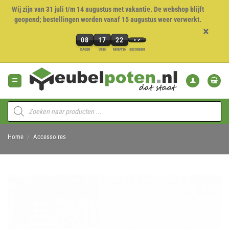
Wij zijn van 31 juli t/m 14 augustus met vakantie. De webshop blijft
geopend; bestellingen worden vanaf 15 augustus weer verwerkt.
×
08
17
22
17
8
DAGEN
UREN
MINUTEN
SECONDEN
dagen,
Ga
17
naar
uren,
inhoud
22
minuten
Producten
en
zoeken
17
seconden
Home
/
Accessoires