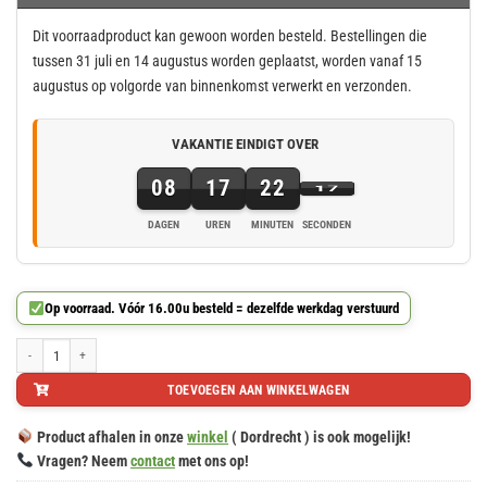
was:
is:
€ 0,97.
€ 0,73.
Dit voorraadproduct kan gewoon worden besteld. Bestellingen die
tussen 31 juli en 14 augustus worden geplaatst, worden vanaf 15
augustus op volgorde van binnenkomst verwerkt en verzonden.
VAKANTIE EINDIGT OVER
08
17
22
17
DAGEN
UREN
MINUTEN
SECONDEN
8
dagen,
17
Op voorraad. Vóór 16.00u besteld = dezelfde werkdag verstuurd
uren,
22
M8x50mm verzinkte stokschroef, stokbout, stokeind met zeskant en Torx aantal
minuten
TOEVOEGEN AAN WINKELWAGEN
en
17
Product afhalen in onze
winkel
( Dordrecht ) is ook mogelijk!
seconden
Vragen? Neem
contact
met ons op!