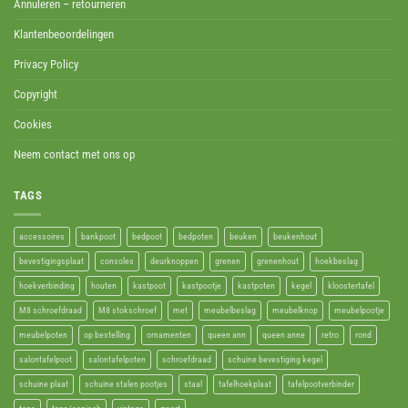
Annuleren – retourneren
Klantenbeoordelingen
Privacy Policy
Copyright
Cookies
Neem contact met ons op
TAGS
accessoires
bankpoot
bedpoot
bedpoten
beuken
beukenhout
bevestigingsplaat
consoles
deurknoppen
grenen
grenenhout
hoekbeslag
hoekverbinding
houten
kastpoot
kastpootje
kastpoten
kegel
kloostertafel
M8 schroefdraad
M8 stokschroef
met
meubelbeslag
meubelknop
meubelpootje
meubelpoten
op bestelling
ornamenten
queen ann
queen anne
retro
rond
salontafelpoot
salontafelpoten
schroefdraad
schuine bevestiging kegel
schuine plaat
schuine stalen pootjes
staal
tafelhoekplaat
tafelpootverbinder