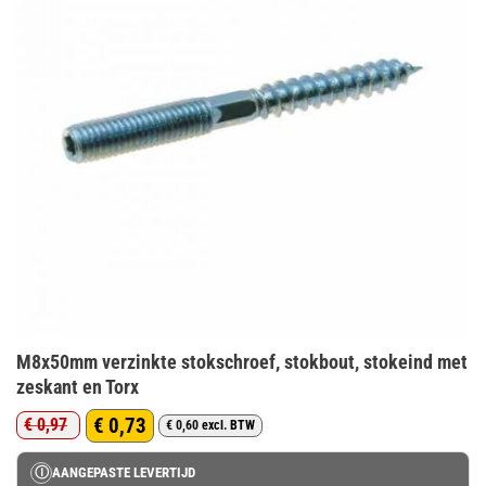
M8x50mm verzinkte stokschroef, stokbout, stokeind met
zeskant en Torx
€
0,73
€
0,97
€
0,60
excl. BTW
Oorspronkelijke
Huidige
prijs
prijs
Ⓘ
AANGEPASTE LEVERTIJD