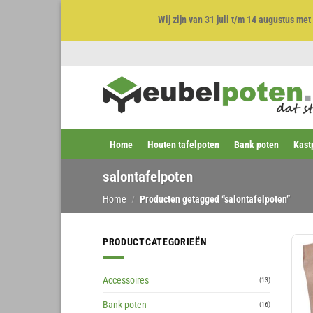
Wij zijn van 31 juli t/m 14 augustus m
Ga
naar
inhoud
Home
Houten tafelpoten
Bank poten
Kast
salontafelpoten
Home
/
Producten getagged “salontafelpoten”
PRODUCTCATEGORIEËN
Accessoires
(13)
Bank poten
(16)