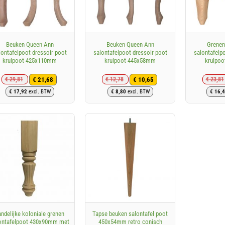
+
+
Beuken Queen Ann
Beuken Queen Ann
Grenen
lontafelpoot dressoir poot
salontafelpoot dressoir poot
salontafelp
krulpoot 425x110mm
krulpoot 445x58mm
krulpo
€
21,68
€
10,65
€
29,81
€
12,78
€
23,81
Oorspronkelijke
Huidige
Oorspronkelijke
Huidige
€
17,92
excl. BTW
€
8,80
excl. BTW
€
16,4
prijs
prijs
prijs
prijs
was:
is:
was:
is:
€ 29,81.
€ 21,68.
€ 12,78.
€ 10,65.
+
andelijke koloniale grenen
Tapse beuken salontafel poot
ontafelpoot 430x90mm met
450x54mm retro conisch