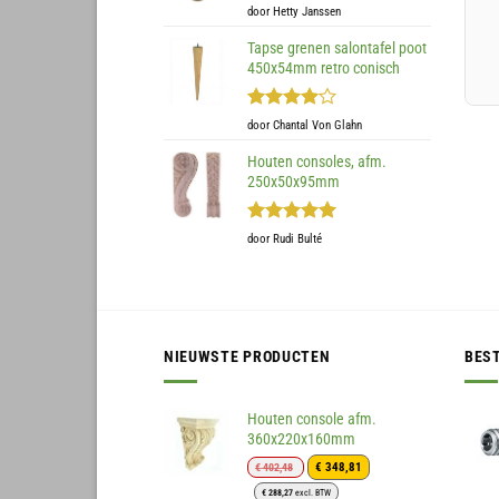
Gewaardeerd
door Hetty Janssen
5
uit 5
Tapse grenen salontafel poot
450x54mm retro conisch
Gewaardeerd
door Chantal Von Glahn
4
uit 5
Houten consoles, afm.
250x50x95mm
Gewaardeerd
door Rudi Bulté
5
uit 5
NIEUWSTE PRODUCTEN
BES
Houten console afm.
360x220x160mm
Oorspronkelijke
Huidige
€
348,81
€
402,48
prijs
prijs
€
288,27
excl. BTW