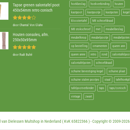
hoekbeslag
hoekverbinding
houten
Tapse grenen salontafel poot
450x54mm retro conisch
kastpoot
kastpootje
kastpoten
kegel
kloostertafel
M8 schroefdraad
Gewaardeerd
door Chantal Von Glahn
4
uit 5
M8 stokschroef
met
meubelbeslag
Houten consoles, afm.
meubelknop
meubelpootje
meubelpoten
250x50x95mm
op bestelling
ornamenten
queen ann
Gewaardeerd
queen anne
retro
rond
salontafelpoo
door Rudi Bulté
5
uit 5
salontafelpoten
schroefdraad
schuine bevestiging kegel
schuine plaat
schuine stalen pootjes
staal
tafelhoekpl
tafelpootverbinder
taps
taps/conisch
vintage
zwart
 van Dielessen Multshop in Nederland ( KvK 65822366 ) - Copyright © 2009-
2026