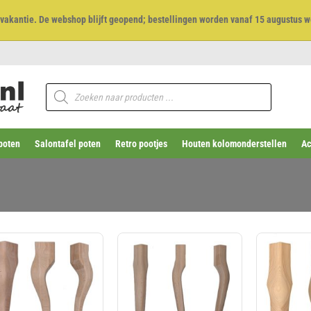
et vakantie. De webshop blijft geopend; bestellingen worden vanaf 15 augustus w
Producten
zoeken
poten
Salontafel poten
Retro pootjes
Houten kolomonderstellen
Ac