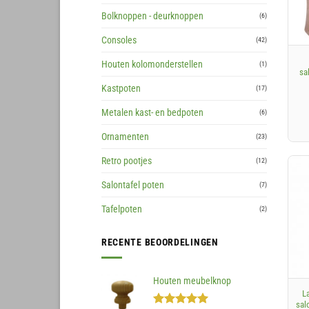
Bolknoppen - deurknoppen
(6)
+
Consoles
(42)
Houten kolomonderstellen
(1)
sa
Kastpoten
(17)
Metalen kast- en bedpoten
(6)
Ornamenten
(23)
Retro pootjes
(12)
Salontafel poten
(7)
Tafelpoten
(2)
RECENTE BEOORDELINGEN
+
Houten meubelknop
L
sal