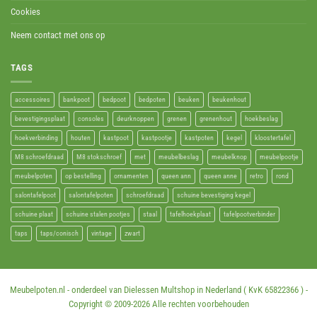
Cookies
Neem contact met ons op
TAGS
accessoires
bankpoot
bedpoot
bedpoten
beuken
beukenhout
bevestigingsplaat
consoles
deurknoppen
grenen
grenenhout
hoekbeslag
hoekverbinding
houten
kastpoot
kastpootje
kastpoten
kegel
kloostertafel
M8 schroefdraad
M8 stokschroef
met
meubelbeslag
meubelknop
meubelpootje
meubelpoten
op bestelling
ornamenten
queen ann
queen anne
retro
rond
salontafelpoot
salontafelpoten
schroefdraad
schuine bevestiging kegel
schuine plaat
schuine stalen pootjes
staal
tafelhoekplaat
tafelpootverbinder
taps
taps/conisch
vintage
zwart
Meubelpoten.nl - onderdeel van Dielessen Multshop in Nederland ( KvK 65822366 ) -
Copyright © 2009-
2026 Alle rechten voorbehouden