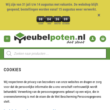
Wij zijn van 31 juli t/m 14 augustus met vakantie. De webshop blijft
geopend; bestellingen worden vanaf 15 augustus weer verwerkt.
×
08
04
36
08
8
DAGEN
UREN
MINUTEN
SECONDEN
dagen,
Ga
4
naar
uren,
inhoud
36
minuten
Producten
en
zoeken
8
seconden
COOKIES
Wij respecteren de privacy van bezoekers van onze websites en dragen er zorg
voor dat de persoonlijke informatie die u ons verschaft vertrouwelijk wordt
behandeld. Verwerking van de persoonsgegevens gebeurt op een wijze, die in
overeenstemming is met de eisen die de Wet Bescherming Persoonsgegevens
stelt.