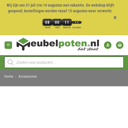
Wij zijn van 31 juli t/m 14 augustus met vakantie. De webshop blijft
geopend; bestellingen worden vanaf 15 augustus weer verwerkt.
×
08
00
11
13
8
DAGEN
UREN
MINUTEN
SECONDEN
dagen,
Ga
0
naar
uren,
inhoud
11
minuten
Producten
en
zoeken
13
seconden
Home
/
Accessoires