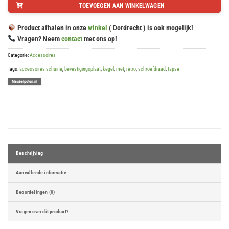
TOEVOEGEN AAN WINKELWAGEN
en
13
Product afhalen in onze
winkel
( Dordrecht ) is ook mogelijk!
seconden
Vragen? Neem
contact
met ons op!
Categorie:
Accessoires
Tags:
accessoires schuine
,
bevestigingsplaat
,
kegel
,
met
,
retro
,
schroefdraad
,
tapse
Meubelpoten.nl
Beschrijving
Aanvullende informatie
Beoordelingen (0)
Vragen over dit product?