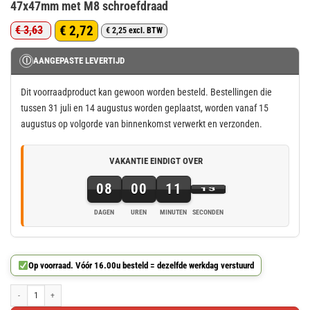
47x47mm met M8 schroefdraad
€
2,72
€
3,63
€
2,25
excl. BTW
Oorspronkelijke
Huidige
prijs
prijs
Ⓘ
AANGEPASTE LEVERTIJD
was:
is:
€ 3,63.
€ 2,72.
Dit voorraadproduct kan gewoon worden besteld. Bestellingen die
tussen 31 juli en 14 augustus worden geplaatst, worden vanaf 15
augustus op volgorde van binnenkomst verwerkt en verzonden.
VAKANTIE EINDIGT OVER
08
00
11
13
DAGEN
UREN
MINUTEN
SECONDEN
8
dagen,
0
Op voorraad. Vóór 16.00u besteld = dezelfde werkdag verstuurd
uren,
11
Bevestigingsplaat schuin retro kegel tapse poot 47x47mm met M8 schroefdraad aantal
minuten