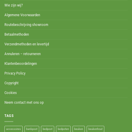
Wie zijn wij?
Algemene Voorwaarden
Routebeschrijving showroom
Betaalmethoden
Verzendmethoden en levertijd
Annuleren – retourneren
Klantenbeoordelingen
Privacy Policy
Copyright
Cookies
Neem contact met ons op
TAGS
accessoires
bankpoot
bedpoot
bedpoten
beuken
beukenhout