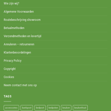
Wie zijn wij?
Algemene Voorwaarden
Routebeschrijving showroom
Betaalmethoden
Verzendmethoden en levertijd
Annuleren – retourneren
Klantenbeoordelingen
Privacy Policy
Copyright
Cookies
Neem contact met ons op
TAGS
accessoires
bankpoot
bedpoot
bedpoten
beuken
beukenhout