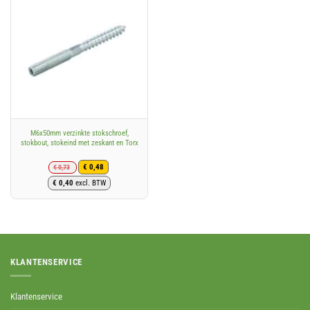
M6x50mm verzinkte stokschroef,
stokbout, stokeind met zeskant en Torx
€
0,73
€
0,48
Oorspronkelijke
Huidige
€
0,40
excl. BTW
prijs
prijs
was:
is:
€ 0,73.
€ 0,48.
KLANTENSERVICE
Klantenservice