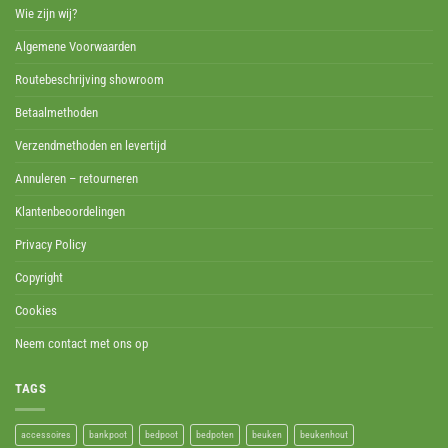
Wie zijn wij?
Algemene Voorwaarden
Routebeschrijving showroom
Betaalmethoden
Verzendmethoden en levertijd
Annuleren – retourneren
Klantenbeoordelingen
Privacy Policy
Copyright
Cookies
Neem contact met ons op
TAGS
accessoires
bankpoot
bedpoot
bedpoten
beuken
beukenhout