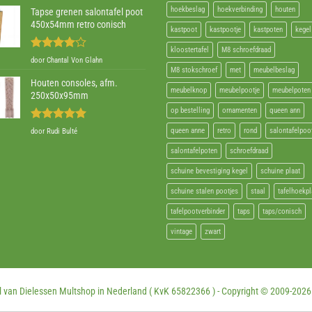
hoekbeslag
hoekverbinding
houten
Tapse grenen salontafel poot
450x54mm retro conisch
kastpoot
kastpootje
kastpoten
kegel
kloostertafel
M8 schroefdraad
Gewaardeerd
door Chantal Von Glahn
4
uit 5
M8 stokschroef
met
meubelbeslag
Houten consoles, afm.
meubelknop
meubelpootje
meubelpoten
250x50x95mm
op bestelling
ornamenten
queen ann
Gewaardeerd
queen anne
retro
rond
salontafelpoo
door Rudi Bulté
5
uit 5
salontafelpoten
schroefdraad
schuine bevestiging kegel
schuine plaat
schuine stalen pootjes
staal
tafelhoekpl
tafelpootverbinder
taps
taps/conisch
vintage
zwart
 van Dielessen Multshop in Nederland ( KvK 65822366 ) - Copyright © 2009-
2026