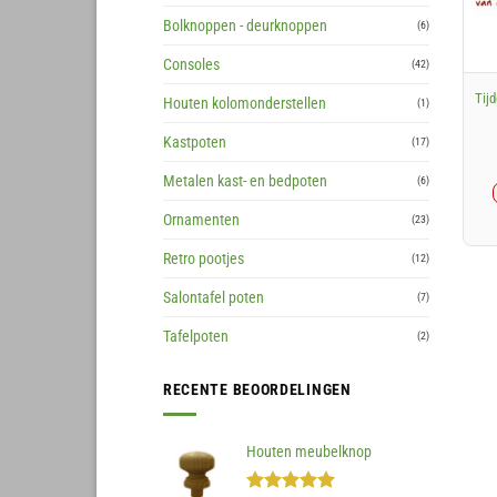
Bolknoppen - deurknoppen
(6)
+
Consoles
(42)
Tijd
Houten kolomonderstellen
(1)
Kastpoten
(17)
Metalen kast- en bedpoten
(6)
Ornamenten
(23)
Retro pootjes
(12)
Salontafel poten
(7)
Tafelpoten
(2)
RECENTE BEOORDELINGEN
Houten meubelknop