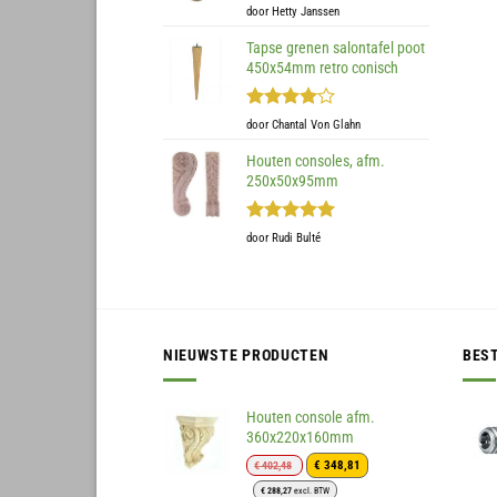
Gewaardeerd
door Hetty Janssen
5
uit 5
Tapse grenen salontafel poot
450x54mm retro conisch
Gewaardeerd
door Chantal Von Glahn
4
uit 5
Houten consoles, afm.
250x50x95mm
Gewaardeerd
door Rudi Bulté
5
uit 5
NIEUWSTE PRODUCTEN
BES
Houten console afm.
360x220x160mm
Oorspronkelijke
Huidige
€
348,81
€
402,48
prijs
prijs
€
288,27
excl. BTW