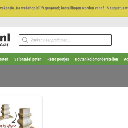
et vakantie. De webshop blijft geopend; bestellingen worden vanaf 15 augustus w
Producten
zoeken
poten
Salontafel poten
Retro pootjes
Houten kolomonderstellen
Ac