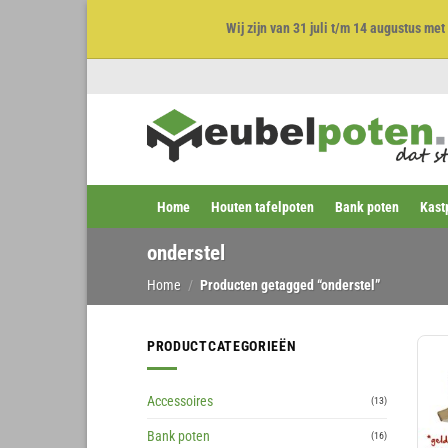
Wij zijn van 31 juli t/m 14 augustus m
Ga
naar
inhoud
Home
Houten tafelpoten
Bank poten
Kast
onderstel
Home
/
Producten getagged “onderstel”
PRODUCTCATEGORIEËN
Accessoires
(13)
Bank poten
(16)