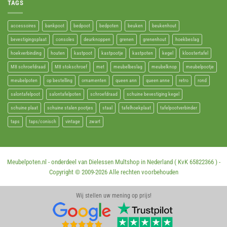
TAGS
accessoires
bankpoot
bedpoot
bedpoten
beuken
beukenhout
bevestigingsplaat
consoles
deurknoppen
grenen
grenenhout
hoekbeslag
hoekverbinding
houten
kastpoot
kastpootje
kastpoten
kegel
kloostertafel
M8 schroefdraad
M8 stokschroef
met
meubelbeslag
meubelknop
meubelpootje
meubelpoten
op bestelling
ornamenten
queen ann
queen anne
retro
rond
salontafelpoot
salontafelpoten
schroefdraad
schuine bevestiging kegel
schuine plaat
schuine stalen pootjes
staal
tafelhoekplaat
tafelpootverbinder
taps
taps/conisch
vintage
zwart
Meubelpoten.nl - onderdeel van Dielessen Multshop in Nederland ( KvK 65822366 ) -
Copyright © 2009-
2026 Alle rechten voorbehouden
Wij stellen uw mening op prijs!