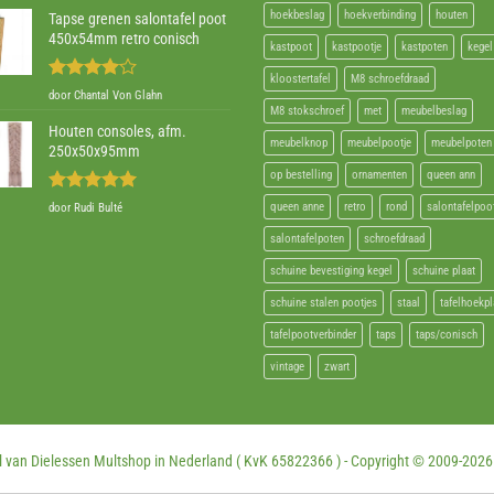
hoekbeslag
hoekverbinding
houten
Tapse grenen salontafel poot
450x54mm retro conisch
kastpoot
kastpootje
kastpoten
kegel
kloostertafel
M8 schroefdraad
Gewaardeerd
door Chantal Von Glahn
4
uit 5
M8 stokschroef
met
meubelbeslag
Houten consoles, afm.
meubelknop
meubelpootje
meubelpoten
250x50x95mm
op bestelling
ornamenten
queen ann
Gewaardeerd
queen anne
retro
rond
salontafelpoo
door Rudi Bulté
5
uit 5
salontafelpoten
schroefdraad
schuine bevestiging kegel
schuine plaat
schuine stalen pootjes
staal
tafelhoekpl
tafelpootverbinder
taps
taps/conisch
vintage
zwart
 van Dielessen Multshop in Nederland ( KvK 65822366 ) - Copyright © 2009-
2026