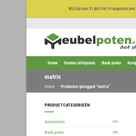
Wij zijn van 31 juli t/m 14 augustus m
Ga
naar
inhoud
Home
Houten tafelpoten
Bank poten
Kast
matrix
Home
/
Producten getagged “matrix”
PRODUCTCATEGORIEËN
Accessoires
(13)
Bank poten
(16)