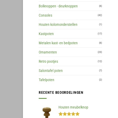
Bolknoppen - deurknoppen
(6)
Consoles
(42)
Houten kolomonderstellen
(1)
Kastpoten
(17)
Metalen kast- en bedpoten
(6)
Ornamenten
(23)
Retro pootjes
(12)
Salontafel poten
(7)
Tafelpoten
(2)
RECENTE BEOORDELINGEN
Houten meubelknop