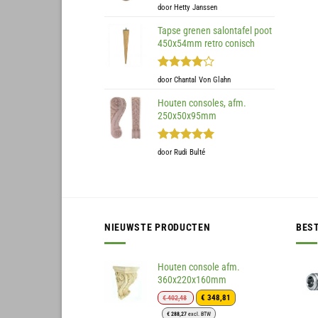
Gewaardeerd
door Hetty Janssen
5
uit 5
Tapse grenen salontafel poot
450x54mm retro conisch
Gewaardeerd
door Chantal Von Glahn
4
uit 5
Houten consoles, afm.
250x50x95mm
Gewaardeerd
door Rudi Bulté
5
uit 5
NIEUWSTE PRODUCTEN
BES
Houten console afm.
360x220x160mm
Oorspronkelijke
Huidige
€
348,81
€
402,48
prijs
prijs
€
288,27
excl. BTW