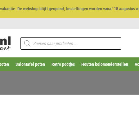
et vakantie. De webshop blijft geopend; bestellingen worden vanaf 15 augustus w
Producten
zoeken
poten
Salontafel poten
Retro pootjes
Houten kolomonderstellen
Ac