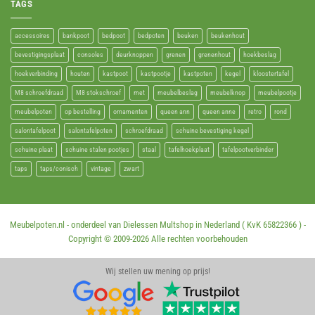
TAGS
accessoires
bankpoot
bedpoot
bedpoten
beuken
beukenhout
bevestigingsplaat
consoles
deurknoppen
grenen
grenenhout
hoekbeslag
hoekverbinding
houten
kastpoot
kastpootje
kastpoten
kegel
kloostertafel
M8 schroefdraad
M8 stokschroef
met
meubelbeslag
meubelknop
meubelpootje
meubelpoten
op bestelling
ornamenten
queen ann
queen anne
retro
rond
salontafelpoot
salontafelpoten
schroefdraad
schuine bevestiging kegel
schuine plaat
schuine stalen pootjes
staal
tafelhoekplaat
tafelpootverbinder
taps
taps/conisch
vintage
zwart
Meubelpoten.nl - onderdeel van Dielessen Multshop in Nederland ( KvK 65822366 ) -
Copyright © 2009-
2026 Alle rechten voorbehouden
Wij stellen uw mening op prijs!