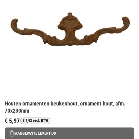
Houten ornamenten beukenhout, ornament hout, afm.
70x230mm
€
5,97
€
4,93
excl. BTW
Ⓘ
AANGEPASTE LEVERTIJD