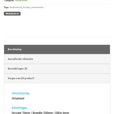
Categorie:
Ornamenten
Tags:
beukenhout
,
houten
,
ornamenten
Meubelpoten.nl
Beschrijving
Aanvullende informatie
Beoordelingen (0)
Vragen over dit product?
Omschrijving:
Ornament
Afmetingen:
Hoogte 70mm | Breedte 230mm | Dikte 6mm