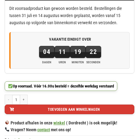
Dit voorraadproduct kan gewoon worden besteld. Bestellingen die
tussen 31 juli en 14 augustus worden geplaatst, worden vanaf 15
augustus op volgorde van binnenkomst verwerkt en verzonden.
VAKANTIE EINDIGT OVER
04
11
19
21
DAGEN
UREN
MINUTEN
SECONDEN
4
dagen,
11
Op voorraad. Vóór 16.00u besteld = dezelfde werkdag verstuurd
uren,
19
Houten ornamenten beukenhout, ornament hout, afm. 70x230mm aantal
minuten
TOEVOEGEN AAN WINKELWAGEN
en
21
Product afhalen in onze
winkel
( Dordrecht ) is ook mogelijk!
seconden
Vragen? Neem
contact
met ons op!