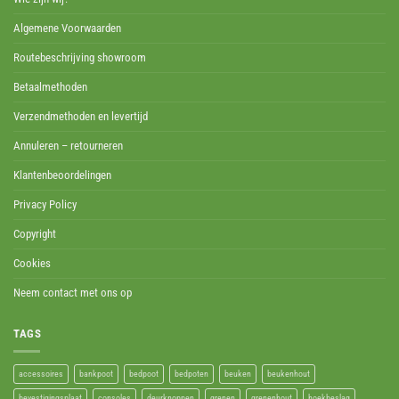
Algemene Voorwaarden
Routebeschrijving showroom
Betaalmethoden
Verzendmethoden en levertijd
Annuleren – retourneren
Klantenbeoordelingen
Privacy Policy
Copyright
Cookies
Neem contact met ons op
TAGS
accessoires
bankpoot
bedpoot
bedpoten
beuken
beukenhout
bevestigingsplaat
consoles
deurknoppen
grenen
grenenhout
hoekbeslag