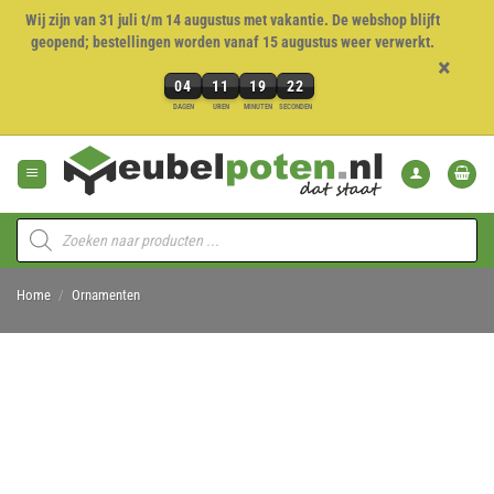
Wij zijn van 31 juli t/m 14 augustus met vakantie. De webshop blijft
geopend; bestellingen worden vanaf 15 augustus weer verwerkt.
×
04
11
19
21
4
DAGEN
UREN
MINUTEN
SECONDEN
dagen,
Ga
11
naar
uren,
inhoud
19
minuten
Producten
en
zoeken
21
seconden
Home
/
Ornamenten