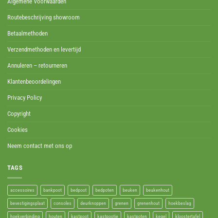
Algemene Voorwaarden
Routebeschrijving showroom
Betaalmethoden
Verzendmethoden en levertijd
Annuleren – retourneren
Klantenbeoordelingen
Privacy Policy
Copyright
Cookies
Neem contact met ons op
TAGS
accessoires
bankpoot
bedpoot
bedpoten
beuken
beukenhout
bevestigingsplaat
consoles
deurknoppen
grenen
grenenhout
hoekbeslag
hoekverbinding
houten
kastpoot
kastpootje
kastpoten
kegel
kloostertafel