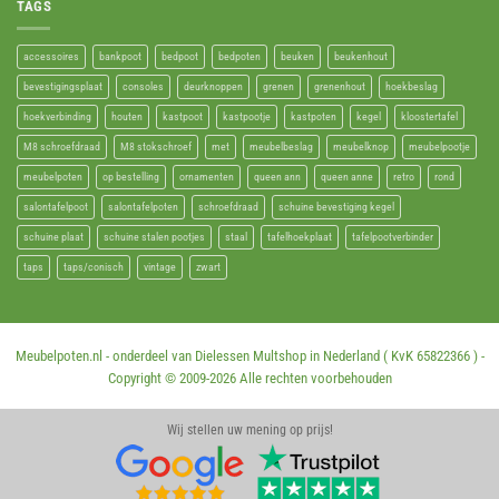
TAGS
accessoires
bankpoot
bedpoot
bedpoten
beuken
beukenhout
bevestigingsplaat
consoles
deurknoppen
grenen
grenenhout
hoekbeslag
hoekverbinding
houten
kastpoot
kastpootje
kastpoten
kegel
kloostertafel
M8 schroefdraad
M8 stokschroef
met
meubelbeslag
meubelknop
meubelpootje
meubelpoten
op bestelling
ornamenten
queen ann
queen anne
retro
rond
salontafelpoot
salontafelpoten
schroefdraad
schuine bevestiging kegel
schuine plaat
schuine stalen pootjes
staal
tafelhoekplaat
tafelpootverbinder
taps
taps/conisch
vintage
zwart
Meubelpoten.nl - onderdeel van Dielessen Multshop in Nederland ( KvK 65822366 ) -
Copyright © 2009-
2026 Alle rechten voorbehouden
Wij stellen uw mening op prijs!