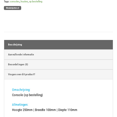
Tags:
consoles
,
houten
,
op bestelling
Meubelpoten.nl
Beschrijving
Aanvullende informatie
Beoordelingen (0)
Vragen over dit product?
Omschrijving:
Console (op bestelling)
Afmetingen:
Hoogte 250mm | Breedte 100mm | Diepte 110mm