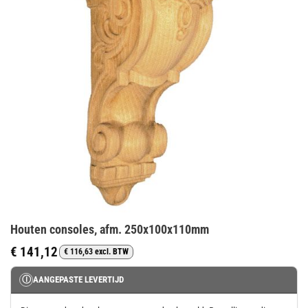
Houten consoles, afm. 250x100x110mm
€
141,12
€
116,63
excl. BTW
Ⓘ
AANGEPASTE LEVERTIJD