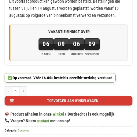
Dit voorraadproduct kan gewoon worden besteld. Bestellingen die
tussen 31 juli en 14 augustus worden geplaatst, worden vanaf 15
augustus op volgorde van binnenkomst verwerkt en verzonden.
VAKANTIE EINDIGT OVER
06
09
06
08
DAGEN
UREN
MINUTEN
SECONDEN
6
dagen,
9
Op voorraad. Vóór 16.00u besteld = dezelfde werkdag verstuurd
uren,
6
Houten consoles, afm. 250x100x110mm aantal
minuten
TOEVOEGEN AAN WINKELWAGEN
en
8
Product afhalen in onze
winkel
( Dordrecht ) is ook mogelijk!
seconden
Vragen? Neem
contact
met ons op!
Categorie:
Consoles