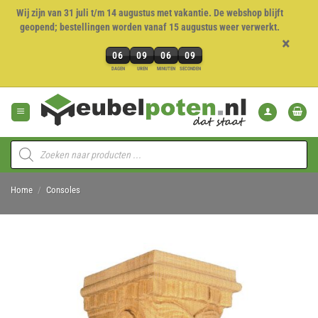
Wij zijn van 31 juli t/m 14 augustus met vakantie. De webshop blijft
geopend; bestellingen worden vanaf 15 augustus weer verwerkt.
×
06
09
06
08
6
DAGEN
UREN
MINUTEN
SECONDEN
dagen,
Ga
9
naar
uren,
inhoud
6
minuten
Producten
en
zoeken
8
seconden
Home
/
Consoles