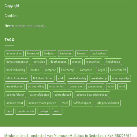
Copyright
Cookies
Neem contact met ons op
TAGS
accessoires
bankpoot
bedpoot
bedpoten
beuken
beukenhout
bevestigingsplaat
consoles
deurknoppen
grenen
grenenhout
hoekbeslag
hoekverbinding
houten
kastpoot
kastpootje
kastpoten
kegel
kloostertafel
M8 schroefdraad
M8 stokschroef
met
meubelbeslag
meubelknop
meubelpootje
meubelpoten
op bestelling
ornamenten
queen ann
queen anne
retro
rond
salontafelpoot
salontafelpoten
schroefdraad
schuine bevestiging kegel
schuine plaat
schuine stalen pootjes
staal
tafelhoekplaat
tafelpootverbinder
taps
taps/conisch
vintage
zwart
Meubelpoten.nl - onderdeel van Dielessen Multshop in Nederland ( KvK 65822366 ) -